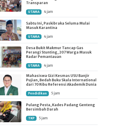
Transparan
4 jam
UTAMA
Sabtu Ini, Paskibraka Seluma Mulai
Masuk Karantina
4 jam
UTAMA
Desa Bukit Makmur Tancap Gas
Perangi Stunting, 207 Warga Masuk
Radar Pemantauan
4 jam
UTAMA
Mahasiswa Gizi Kesmas USU Banjir
Pujian, Bedah Buku Skala International
dari 70 Ribu Referensi Akademik Dunia
5 jam
Pendidikan
Pulang Pesta, Kades Padang Genteng
Bersimbah Darah
5 jam
TKP