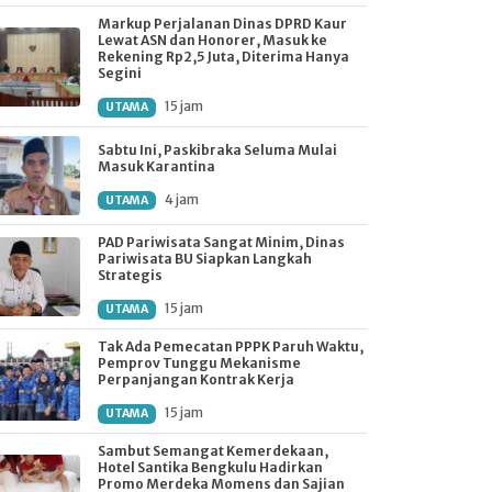
Markup Perjalanan Dinas DPRD Kaur
Lewat ASN dan Honorer, Masuk ke
Rekening Rp2,5 Juta, Diterima Hanya
Segini
15 jam
UTAMA
Sabtu Ini, Paskibraka Seluma Mulai
Masuk Karantina
4 jam
UTAMA
PAD Pariwisata Sangat Minim, Dinas
Pariwisata BU Siapkan Langkah
Strategis
15 jam
UTAMA
Tak Ada Pemecatan PPPK Paruh Waktu,
Pemprov Tunggu Mekanisme
Perpanjangan Kontrak Kerja
15 jam
UTAMA
Sambut Semangat Kemerdekaan,
Hotel Santika Bengkulu Hadirkan
Promo Merdeka Momens dan Sajian