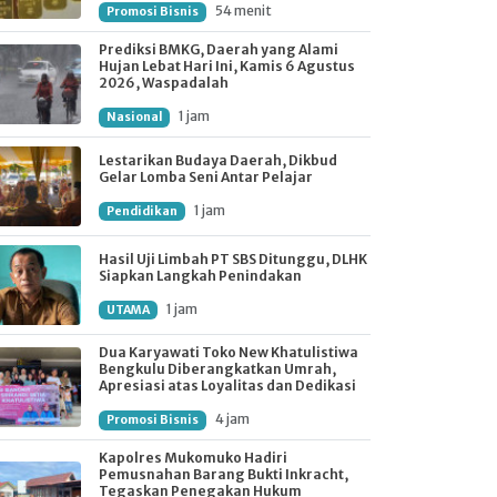
54 menit
Promosi Bisnis
Prediksi BMKG, Daerah yang Alami
Hujan Lebat Hari Ini, Kamis 6 Agustus
2026, Waspadalah
1 jam
Nasional
Lestarikan Budaya Daerah, Dikbud
Gelar Lomba Seni Antar Pelajar
1 jam
Pendidikan
Hasil Uji Limbah PT SBS Ditunggu, DLHK
Siapkan Langkah Penindakan
1 jam
UTAMA
Dua Karyawati Toko New Khatulistiwa
Bengkulu Diberangkatkan Umrah,
Apresiasi atas Loyalitas dan Dedikasi
4 jam
Promosi Bisnis
Kapolres Mukomuko Hadiri
Pemusnahan Barang Bukti Inkracht,
Tegaskan Penegakan Hukum