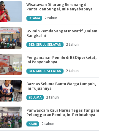
Wisatawan Dilarang Berenang di
Pantai dan Sungai, Ini Penyebabnya
2 tahun
UTAMA
BS Raih Pemda Sangat Inovatif , Dalam
Rangka Ini
2 tahun
BENGKULU SELATAN
Pengamanan Pemilu di BS Diperketat,
Ini Penyebabnya
2 tahun
BENGKULU SELATAN
Baznas Seluma Bantu Warga Lumpuh,
Ini Tujuannya
2 tahun
SELUMA
Panwascam Kaur Harus Tegas Tangani
Pelanggaran Pemilu, Ini Perintahnya
2 tahun
KAUR