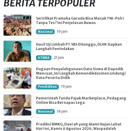
BERITA TERPOPULER
Sertifikat Pramuka Garuda Bisa Masuk TNI-Polri
Tanpa Tes? Ini Penjelasan Buwas
19 jam
Nasional
Hasil Uji Limbah PT SBS Ditunggu, DLHK Siapkan
Langkah Penindakan
21 jam
UTAMA
Dugaan Penyalahgunaan Data Siswa di Dapodik
Mencuat, Ini Langkah Kemendikdasmen Lindungi
Data Peserta Didik
19 jam
Pendidikan
Pemerintah Tunda Pajak Marketplace, Pedagang
Online Bisa Bernapas Lega
18 jam
Nasional
Prediksi BMKG, Daerah yang Alami Hujan Lebat
Hari Ini, Kamis 6 Agustus 2026, Waspadalah