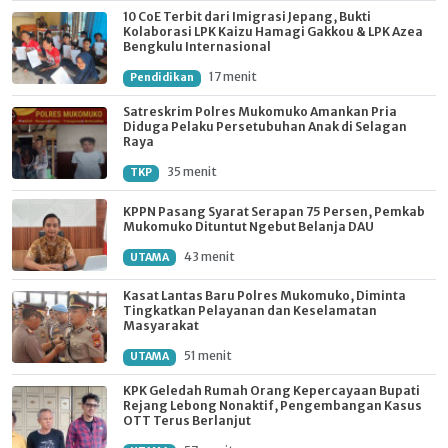
10 CoE Terbit dari Imigrasi Jepang, Bukti
Kolaborasi LPK Kaizu Hamagi Gakkou & LPK Azea
Bengkulu Internasional
17 menit
Pendidikan
Satreskrim Polres Mukomuko Amankan Pria
Diduga Pelaku Persetubuhan Anak di Selagan
Raya
35 menit
TKP
KPPN Pasang Syarat Serapan 75 Persen, Pemkab
Mukomuko Dituntut Ngebut Belanja DAU
43 menit
UTAMA
Kasat Lantas Baru Polres Mukomuko, Diminta
Tingkatkan Pelayanan dan Keselamatan
Masyarakat
51 menit
UTAMA
KPK Geledah Rumah Orang Kepercayaan Bupati
Rejang Lebong Nonaktif, Pengembangan Kasus
OTT Terus Berlanjut