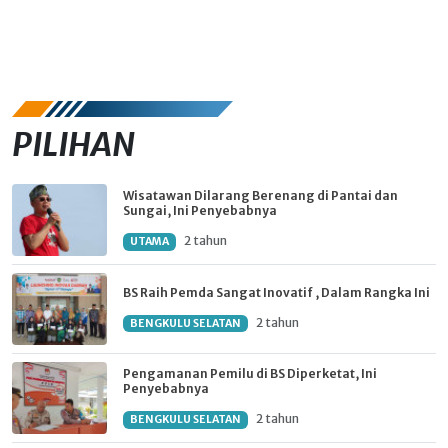
PILIHAN
Wisatawan Dilarang Berenang di Pantai dan
Sungai, Ini Penyebabnya
2 tahun
UTAMA
BS Raih Pemda Sangat Inovatif , Dalam Rangka Ini
2 tahun
BENGKULU SELATAN
Pengamanan Pemilu di BS Diperketat, Ini
Penyebabnya
2 tahun
BENGKULU SELATAN