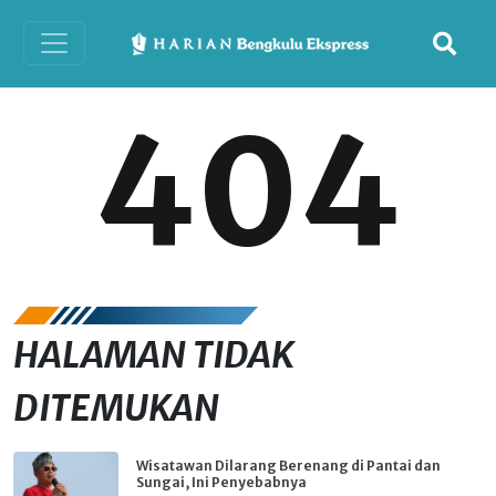
404
HALAMAN TIDAK
DITEMUKAN
Wisatawan Dilarang Berenang di Pantai dan
Sungai, Ini Penyebabnya